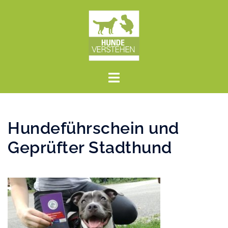
Zum
Inhalt
springen
Menü
umschalten
Hundeführschein und
Geprüfter Stadthund